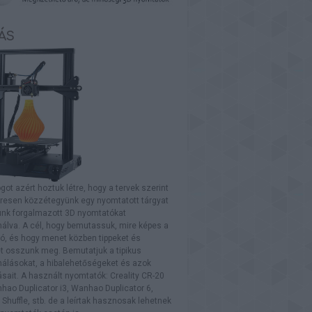
ÁS
ogot azért hoztuk létre, hogy a tervek szerint
resen közzétegyünk egy nyomtatott tárgyat
lunk forgalmazott 3D nyomtatókat
álva. A cél, hogy bemutassuk, mire képes a
ó, és hogy menet közben tippeket és
t osszunk meg. Bemutatjuk a tipikus
nálásokat, a hibalehetőségeket és azok
ait. A használt nyomtatók: Creality CR-20
hao Duplicator i3, Wanhao Duplicator 6,
Shuffle, stb. de a leírtak hasznosak lehetnek