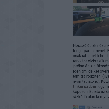
Hosszú útnak nézünk
tengerpartra menet. 
csak tablettel lehet 
tervként elvisszük m
játékra és kis filmn
Igen ám, de két gyere
támlára rögzíteni (i
nyomtatható is). Köz
tinkercadben
egy me
képeken látható az e
rázkódó utas környeze