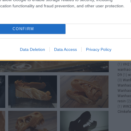
rugalma
cation functionality and fraud prevention, and other user protection.
shuffle
(
Simplify
(
1
)
star
szersz
szobor
(
CONFIRM
(
2
)
tapa
térfogat
többszí
trex3
(
1
)
Data Deletion
Data Access
Privacy Policy
ultra
(
1
)
(
2
)
véko
(
1
)
VH2
wanhao
D9
(
1
)
w
(
3
)
Wanh
Wanhao 
Wanhao 
Wanhao 
resin
(
2
)
(
1
)
WW
Címkefe