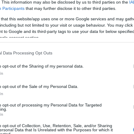
Mini
(
1
)
. This information may also be disclosed by us to third parties on the
IA
(
3
)
DLP
(
Participants
that may further disclose it to other third parties.
duplicat
duplicat
 that this website/app uses one or more Google services and may gath
duplicat
including but not limited to your visit or usage behaviour. You may click 
duplicat
 to Google and its third-party tags to use your data for below specifi
ékszeré
ogle consent section.
előzete
(
3
)
érde
flexpla
(
PONYA
l Data Processing Opt Outs
PLA
(
1
)
felpönd
festés
(
o opt-out of the Sharing of my personal data.
esztő, viszont nagyon is élethű
t-rex koponya modell
spinner
In
se-en. Kinyomtattam a
Wanhao D6
-tal, 0.1mm-es
(
1
)
fogá
iszonylag hamar ki szerettem volna nyomtatni, így is
form2
(
 darab együtt). Még 0.1mm-en is nagyon szép lett a
o opt-out of the Sale of my Personal Data.
(
7
)
funt
gyors
(
2
s aljánál már beállítottam alátámasztást, nem akartam,
In
(
2
)
hasz
z alja.
HBP
(
2
)
to opt-out of processing my Personal Data for Targeted
híd
(
3
)
h
ing.
huxley
(
In
jármű
(
2
kalibrál
o opt-out of Collection, Use, Retention, Sale, and/or Sharing
(
3
)
kiég
ersonal Data that Is Unrelated with the Purposes for which it
lected.