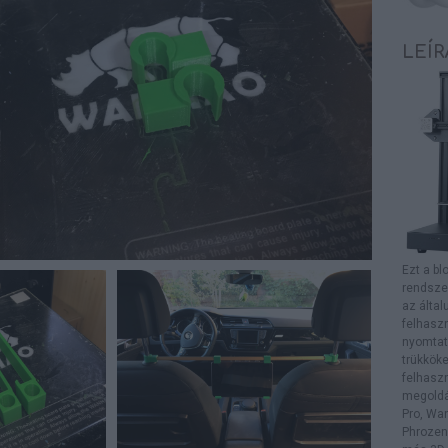
LEÍR
Ezt a bl
rendsze
az álta
felhaszn
nyomtat
trükköke
felhasz
megoldás
Pro, Wan
Phrozen 