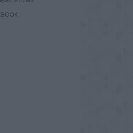
nyomtatók esetén is.
EBOOK