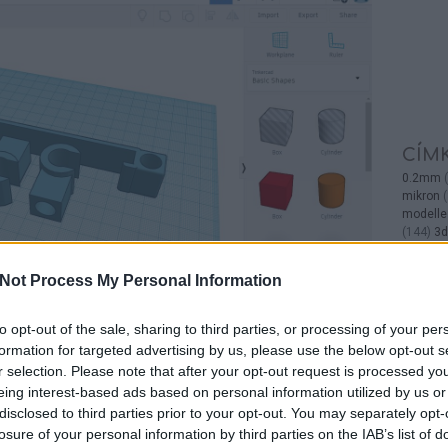
CÍM
0.2mm
(
mikron
(
modelle
(
144
)
3d
5S Mini
printing
Not Process My Personal Information
alátáma
anyagsz
részlet
(
to opt-out of the sale, sharing to third parties, or processing of your per
Ember
(
formation for targeted advertising by us, please use the below opt-out s
bluecas
r selection. Please note that after your opt-out request is processed y
Prusa i
eing interest-based ads based on personal information utilized by us or
casting
HASZNOS
OLCSÓ
ERŐS
TARTÓS
KITÖLTÉS
3D
disclosed to third parties prior to your opt-out. You may separately opt-
(
4
)
Creal
YOMTATÓ
PLA
WANHAO D6
WANHAO
(
1
)
cube
losure of your personal information by third parties on the IAB’s list of
LICATOR 6