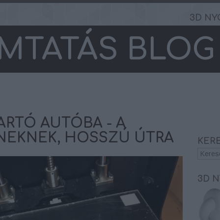
3D NY
MTATÁS BLOG
ARTÓ AUTÓBA - A
NEKNEK, HOSSZÚ ÚTRA
KER
3D 