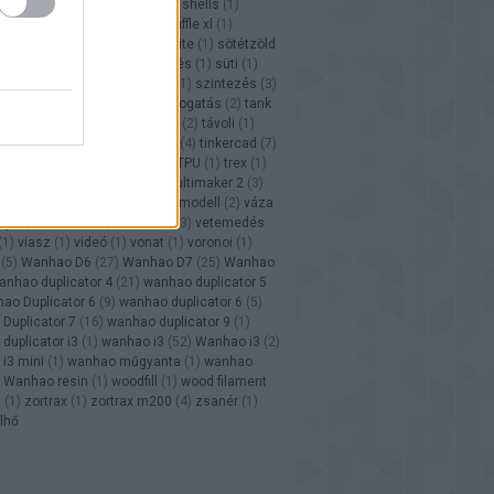
s
(
2
)
sailfish
(
2
)
sebesség
(
5
)
shells
(
1
)
5
)
Shuffle
(
2
)
shuffle 4k
(
1
)
shuffle xl
(
1
)
3D
(
3
)
sla
(
2
)
SLA
(
9
)
snow white
(
1
)
sötétzöld
 wars
(
3
)
support
(
7
)
sütés-főzés
(
1
)
süti
(
1
)
ámok
(
1
)
színes
(
2
)
színezés
(
1
)
szintezés
(
3
)
1
)
szülinap
(
1
)
szürke
(
1
)
támogatás
(
2
)
tank
dás
(
10
)
tárgyasztal
(
5
)
tartós
(
2
)
távoli
(
1
)
(
1
)
térkép
(
1
)
terület
(
1
)
teszt
(
4
)
tinkercad
(
7
)
nű
(
4
)
tolerancia
(
3
)
tömör
(
1
)
TPU
(
1
)
trex
(
1
)
trükk
(
1
)
TT
(
1
)
ultimaker
(
2
)
ultimaker 2
(
3
)
utókezelés
(
1
)
üveg
(
3
)
vasútmodell
(
2
)
váza
ny
(
2
)
velleman
(
4
)
ventilátor
(
3
)
vetemedés
(
1
)
viasz
(
1
)
videó
(
1
)
vonat
(
1
)
voronoi
(
1
)
(
5
)
Wanhao D6
(
27
)
Wanhao D7
(
25
)
Wanhao
anhao duplicator 4
(
21
)
wanhao duplicator 5
ao Duplicator 6
(
9
)
wanhao duplicator 6
(
5
)
Duplicator 7
(
16
)
wanhao duplicator 9
(
1
)
duplicator i3
(
1
)
wanhao i3
(
52
)
Wanhao i3
(
2
)
i3 mini
(
1
)
wanhao műgyanta
(
1
)
wanhao
Wanhao resin
(
1
)
woodfill
(
1
)
wood filament
2
(
1
)
zortrax
(
1
)
zortrax m200
(
4
)
zsanér
(
1
)
lhő