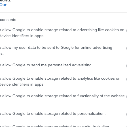
festék
(
Out
lepfrog
(
makerw
(
2
)
men
consents
meshmi
mini 4k
o allow Google to enable storage related to advertising like cookies on
(
1
)
mobi
evice identifiers in apps.
modellez
műgyan
művész
o allow my user data to be sent to Google for online advertising
Nespre
s.
nyomtat
olcsó
(
8
to allow Google to send me personalized advertising.
overhan
paramét
(
4
)
Phil
o allow Google to enable storage related to analytics like cookies on
phrozen
evice identifiers in apps.
pigment
pokemo
o allow Google to enable storage related to functionality of the website
pózolha
kit
(
2
)
ra
(
1
)
rapto
replicat
o allow Google to enable storage related to personalization.
(
50
)
rés
(
84
)
ret
o allow Google to enable storage related to security, including