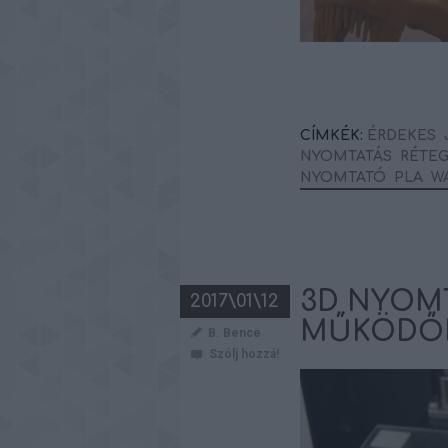
CÍMKÉK:
ÉRDEKES
NYOMTATÁS
RÉTEG
NYOMTATÓ
PLA
W
3D NYOMT
2017\01\12
MŰKÖDŐK
B. Bence
Szólj hozzá!