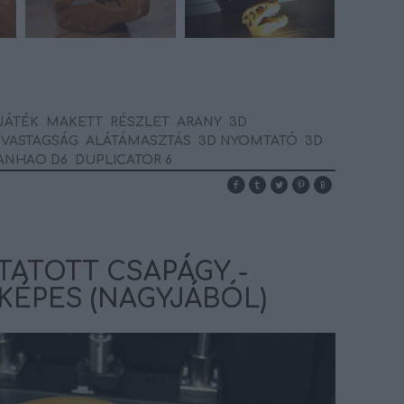
JÁTÉK
MAKETT
RÉSZLET
ARANY
3D
VASTAGSÁG
ALÁTÁMASZTÁS
3D NYOMTATÓ
3D
ANHAO D6
DUPLICATOR 6
ATOTT CSAPÁGY -
ÉPES (NAGYJÁBÓL)