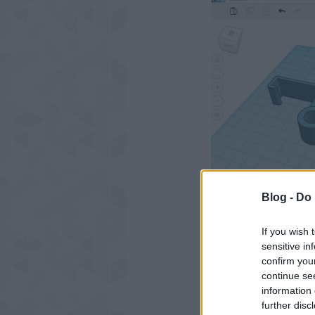
Blog -
Do 
If you wish 
sensitive in
confirm you
continue se
CÍMKÉK:
ÉRDEKES
information 
NYOMTATÁS
3D N
further disc
DUPLICATOR 6
DUP