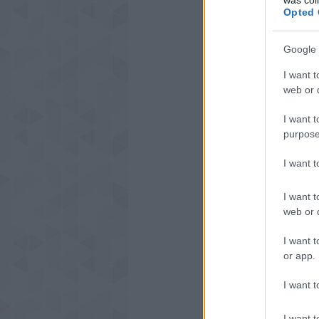
Opted 
Google 
I want t
web or d
I want t
purpose
I want 
I want t
web or d
I want t
or app.
I want t
I want t