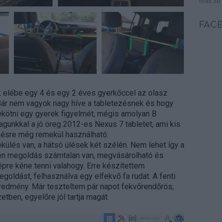
más 3D 
FAC
 elébe egy 4 és egy 2 éves gyerkőccel az olasz
Bár nem vagyok nagy híve a tabletezésnek és hogy
lekötni egy gyerek figyelmét, mégis amolyan B
agunkkal a jó öreg 2012-es Nexus 7 tabletet, ami kis
ézésre még remekül használható.
külés van, a hátsó ülések két szélén. Nem lehet így a
lyen megoldás számtalan van, megvásárolható és
épre kéne tenni valahogy. Erre készítettem
goldást, felhasználva egy elfekvő fa rudat. A fenti
redmény. Már teszteltem pár napot fekvőrendőrös,
tben, egyelőre jól tartja magát.