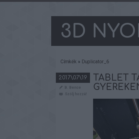
3D NYO
Címkék
»
Duplicator_6
TABLET T
2017\07\19
GYEREKE
B. Bence
Szólj hozzá!