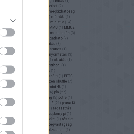
1
)
külső hűtés
(
1
)
LCD
(
7
)
lego
(
1
)
leírás
(
1
)
1
)
m200
(
1
)
mágnese
(
1
)
makerbot
(
2
)
are
(
2
)
makett
(
28
)
maszk
(
1
)
megbízhatóság
ü
(
1
)
méret
(
4
)
méretarány
(
24
)
mérnöki
(
1
)
xer
(
1
)
MicroSwiss
(
2
)
mini
(
1
)
miniatűr
(
14
)
(
1
)
minőség
(
42
)
minőségi
(
1
)
MMU
(
1
)
MMU2
ltelefon
(
1
)
mod
(
1
)
modell
(
8
)
modellezés
(
3
)
ési tippek
(
2
)
Mosaic
(
2
)
mozgatható
(
7
)
ta
(
29
)
műgyantas
(
1
)
műgyantás
(
3
)
et
(
1
)
nagy
(
13
)
napi tipp
(
25
)
narancs
(
1
)
sso
(
1
)
netfabb
(
1
)
ninjaflex
(
1
)
nyomtatás
(
3
)
ó szál
(
1
)
octopi
(
1
)
octoprint
(
1
)
oktatás
(
1
)
)
OpenSCAD
(
3
)
organikus
(
1
)
otthoni
(
1
)
g
(
3
)
Palette 2
(
2
)
Palette 2 Pro
(
1
)
erezhető
(
8
)
pause
(
2
)
peremszám
(
1
)
PETG
ament PLA
(
1
)
phrozen
(
7
)
phrozen shuffle
(
7
)
 sonic mini
(
1
)
phrozen sonic mini 4k
(
1
)
(
1
)
pikachu
(
1
)
piros
(
3
)
PLA
(
76
)
pla
(
27
)
n
(
1
)
pokemon go
(
1
)
pontosság
(
5
)
potré
(
1
)
tó
(
4
)
prusa
(
2
)
Prusa
(
1
)
prusa i3
(
21
)
prusa i3
ft
(
4
)
ragasztás
(
2
)
ragasztó
(
1
)
ragasztrás
r
(
1
)
raptor2
(
1
)
raspberry
(
1
)
raspberry pi
(
1
)
org
(
1
)
reprap
(
1
)
resin
(
23
)
részkel
(
1
)
részlet
zletgazdagság
(
4
)
réteg
(
2
)
rétegvastagság
raction
(
4
)
review
(
1
)
robot
(
1
)
rózsaszín
(
1
)