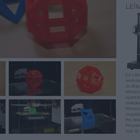
LEÍR
Ezt a bl
rendsze
az álta
felhaszn
nyomtat
trükköke
felhasz
megoldás
Pro, Wan
Phrozen 
más 3D 