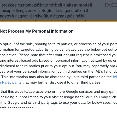
s érdekes customoziálható
térbeli alakzat modell
FAC
 minap a thingivers-en. Rögtön le is generáltam 3
degyik nagyon jól sikerült, alátámasztás nélkül
t képezett a nyomtató a megfelelő helyeken. A
 szál lelógott, de ezeket egy kis késsel levágva
Not Process My Personal Information
eredmény.
 minden generált üreges test lesz nyomtatható ezzel
to opt-out of the sale, sharing to third parties, or processing of your per
vassuk el a hozzászólásokat és nézzük meg, hogy
formation for targeted advertising by us, please use the below opt-out s
előnézeten valami furcsaságot, mert akkor
r selection. Please note that after your opt-out request is processed y
 jó a nyomtatás. Illetve az is fontos, hogy a test
eing interest-based ads based on personal information utilized by us or
.
disclosed to third parties prior to your opt-out. You may separately opt-
losure of your personal information by third parties on the IAB’s list of
. This information may also be disclosed by us to third parties on the
IA
Participants
that may further disclose it to other third parties.
 that this website/app uses one or more Google services and may gath
BRIDGE
PLA
HIDAK
3D NYOMTATÁS
including but not limited to your visit or usage behaviour. You may click 
AKZATOK
CUSTOMIZABLE
 to Google and its third-party tags to use your data for below specifi
ogle consent section.