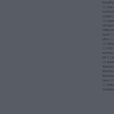
Simplify
(
1
)
star
szersz
szobor
(
(
2
)
tapa
térfogat
többszí
trex3
(
1
)
ultra
(
1
)
(
2
)
véko
(
1
)
VH2
wanhao
D9
(
1
)
w
(
3
)
wanh
Wanhao 
Wanhao 
Wanhao 
resin
(
2
)
(
1
)
WW
Címkefe