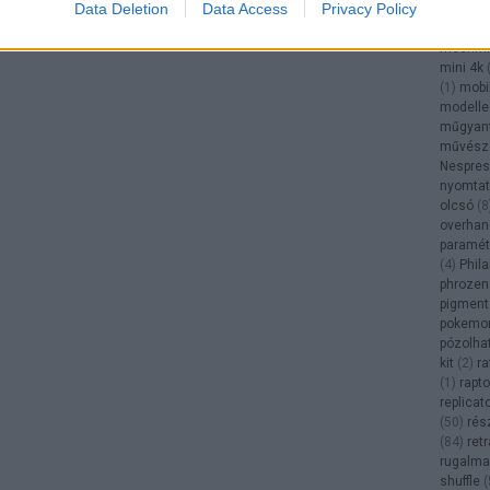
Data Deletion
Data Access
Privacy Policy
makerw
(
2
)
men
meshmi
mini 4k
(
1
)
mobi
modellez
műgyan
művész
Nespre
nyomtat
olcsó
(
8
overhan
paramét
(
4
)
Phil
phrozen
pigment
pokemo
pózolha
kit
(
2
)
ra
(
1
)
rapto
replicat
(
50
)
rés
(
84
)
ret
rugalma
shuffle
(