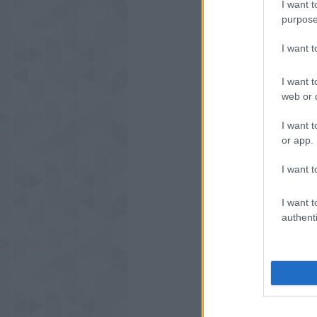
I want t
purpose
I want 
I want t
web or d
I want t
or app.
I want t
I want t
authenti