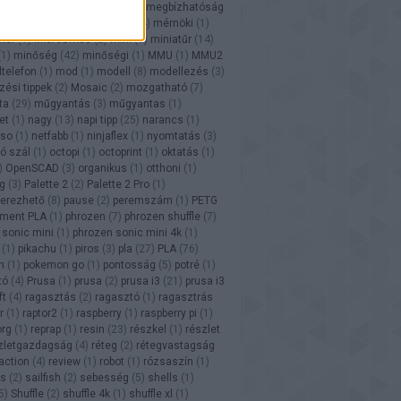
are
(
2
)
makett
(
28
)
maszk
(
1
)
megbízhatóság
ü
(
1
)
méret
(
4
)
méretarány
(
24
)
mérnöki
(
1
)
xer
(
1
)
MicroSwiss
(
2
)
mini
(
1
)
miniatűr
(
14
)
(
1
)
minőség
(
42
)
minőségi
(
1
)
MMU
(
1
)
MMU2
ltelefon
(
1
)
mod
(
1
)
modell
(
8
)
modellezés
(
3
)
ési tippek
(
2
)
Mosaic
(
2
)
mozgatható
(
7
)
ta
(
29
)
műgyantás
(
3
)
műgyantas
(
1
)
et
(
1
)
nagy
(
13
)
napi tipp
(
25
)
narancs
(
1
)
sso
(
1
)
netfabb
(
1
)
ninjaflex
(
1
)
nyomtatás
(
3
)
ó szál
(
1
)
octopi
(
1
)
octoprint
(
1
)
oktatás
(
1
)
)
OpenSCAD
(
3
)
organikus
(
1
)
otthoni
(
1
)
g
(
3
)
Palette 2
(
2
)
Palette 2 Pro
(
1
)
erezhető
(
8
)
pause
(
2
)
peremszám
(
1
)
PETG
ament PLA
(
1
)
phrozen
(
7
)
phrozen shuffle
(
7
)
 sonic mini
(
1
)
phrozen sonic mini 4k
(
1
)
(
1
)
pikachu
(
1
)
piros
(
3
)
pla
(
27
)
PLA
(
76
)
n
(
1
)
pokemon go
(
1
)
pontosság
(
5
)
potré
(
1
)
tó
(
4
)
Prusa
(
1
)
prusa
(
2
)
prusa i3
(
21
)
prusa i3
ft
(
4
)
ragasztás
(
2
)
ragasztó
(
1
)
ragasztrás
r
(
1
)
raptor2
(
1
)
raspberry
(
1
)
raspberry pi
(
1
)
org
(
1
)
reprap
(
1
)
resin
(
23
)
részkel
(
1
)
részlet
zletgazdagság
(
4
)
réteg
(
2
)
rétegvastagság
raction
(
4
)
review
(
1
)
robot
(
1
)
rózsaszín
(
1
)
s
(
2
)
sailfish
(
2
)
sebesség
(
5
)
shells
(
1
)
5
)
Shuffle
(
2
)
shuffle 4k
(
1
)
shuffle xl
(
1
)