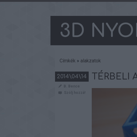
3D NYO
Címkék
»
alakzatok
TÉRBELI 
2014\04\14
B. Bence
Szólj hozzá!