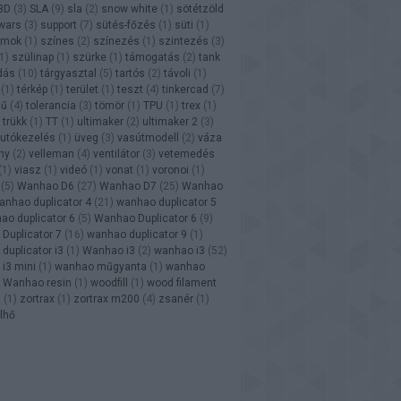
3D
(
3
)
SLA
(
9
)
sla
(
2
)
snow white
(
1
)
sötétzöld
 wars
(
3
)
support
(
7
)
sütés-főzés
(
1
)
süti
(
1
)
ámok
(
1
)
színes
(
2
)
színezés
(
1
)
szintezés
(
3
)
1
)
szülinap
(
1
)
szürke
(
1
)
támogatás
(
2
)
tank
dás
(
10
)
tárgyasztal
(
5
)
tartós
(
2
)
távoli
(
1
)
(
1
)
térkép
(
1
)
terület
(
1
)
teszt
(
4
)
tinkercad
(
7
)
nű
(
4
)
tolerancia
(
3
)
tömör
(
1
)
TPU
(
1
)
trex
(
1
)
trükk
(
1
)
TT
(
1
)
ultimaker
(
2
)
ultimaker 2
(
3
)
utókezelés
(
1
)
üveg
(
3
)
vasútmodell
(
2
)
váza
ny
(
2
)
velleman
(
4
)
ventilátor
(
3
)
vetemedés
(
1
)
viasz
(
1
)
videó
(
1
)
vonat
(
1
)
voronoi
(
1
)
(
5
)
Wanhao D6
(
27
)
Wanhao D7
(
25
)
Wanhao
anhao duplicator 4
(
21
)
wanhao duplicator 5
ao duplicator 6
(
5
)
Wanhao Duplicator 6
(
9
)
Duplicator 7
(
16
)
wanhao duplicator 9
(
1
)
duplicator i3
(
1
)
Wanhao i3
(
2
)
wanhao i3
(
52
)
i3 mini
(
1
)
wanhao műgyanta
(
1
)
wanhao
Wanhao resin
(
1
)
woodfill
(
1
)
wood filament
2
(
1
)
zortrax
(
1
)
zortrax m200
(
4
)
zsanér
(
1
)
lhő