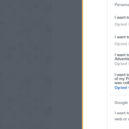
Persona
I want t
Opted 
I want t
Opted 
I want 
Advertis
Opted 
I want t
of my P
was col
Opted 
Google 
I want t
web or d