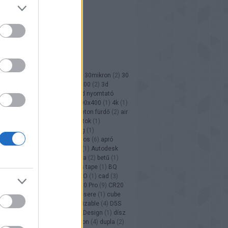
KÉK
2
)
100 mikron
(
1
)
300x300
(
1
)
30mikron
(
2
)
30
3
)
3d
(
2
)
3DSystems Projet 1200
(
2
)
3d
zés
(
2
)
3d nyomtatás
(
191
)
3d nyomtató
 nyomtató
(
144
)
3színű
(
1
)
400x400
(
1
)
4k
(
1
)
(
1
)
ABS
(
5
)
abs
(
2
)
acél
(
1
)
aceton fürdő
(
2
)
air
(
1
)
ajándék
(
5
)
akril
(
3
)
alakzatok
(
1
)
sztás
(
60
)
alkatrész
(
1
)
anyag
(
1
)
ükséglet
(
9
)
apró
(
24
)
aprólékos
(
6
)
apró
9
)
arany
(
9
)
átlátszó
(
1
)
autó
(
1
)
Autodesk
2
)
B9Creator
(
2
)
bagoly
(
1
)
béka
(
2
)
betű
(
1
)
t
(
3
)
Bluecast
(
3
)
blue painters tape
(
1
)
BQ
3 Hephestos
(
1
)
bridge
(
2
)
C-3PO
(
1
)
cad
(
3
)
(
1
)
come3d
(
1
)
CR-20
(
9
)
CR-20 Pro
(
9
)
CR20
ity
(
9
)
creatr
(
1
)
csapágy
(
2
)
csere
(
1
)
cube
x
(
1
)
cura
(
1
)
Cura
(
1
)
customizable
(
4
)
D5S
D6
(
4
)
D7
(
3
)
deprime
(
2
)
DevilDesign
(
1
)
dísz
3
)
DLP
(
7
)
dual
(
3
)
dual extrusion
(
4
)
dupla
(
2
)