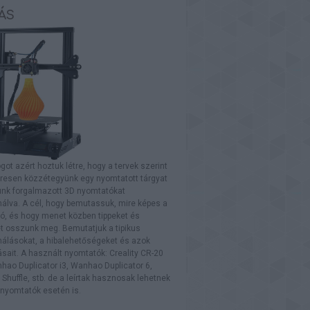
ÁS
ogot azért hoztuk létre, hogy a tervek szerint
resen közzétegyünk egy nyomtatott tárgyat
lunk forgalmazott 3D nyomtatókat
álva. A cél, hogy bemutassuk, mire képes a
ó, és hogy menet közben tippeket és
t osszunk meg. Bemutatjuk a tipikus
nálásokat, a hibalehetőségeket és azok
ait. A használt nyomtatók: Creality CR-20
hao Duplicator i3, Wanhao Duplicator 6,
Shuffle, stb. de a leírtak hasznosak lehetnek
nyomtatók esetén is.