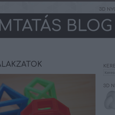
3D NY
MTATÁS BLOG
ALAKZATOK
KER
3D 