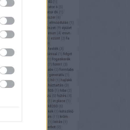
or
(
1
)
duplicator
(
2
)
duplicator 4S
(
1
)
or 4X
(
1
)
duplicator 5
(
2
)
duplicator 6
(
5
)
or 6
(
5
)
Duplicator 7
(
7
)
duplicator d6
(
1
)
or i3
(
12
)
Duplo
(
1
)
duplo
(
1
)
ékszer
(
6
)
szeti
(
9
)
ékszer nyomtatás
(
7
)
elmozdulás
(
1
)
s
(
1
)
Ender
(
1
)
Ender-3
(
2
)
építészet
(
9
)
épület
kes
(
104
)
erős
(
7
)
erősség
(
4
)
esun
(
4
)
esun
2
)
esun PETG
(
2
)
eSUN wood
(
1
)
ezüst
(
2
)
fa
fehér
(
5
)
fekete
(
5
)
felbontás
(
9
)
örödés
(
3
)
felületi minőség
(
5
)
festék
(
3
)
6
)
festett
(
1
)
fidget 3d nyomtatással
(
1
)
fidget
(
1
)
filaflex
(
2
)
flexibilis
(
4
)
flow
(
1
)
fogaskerék
szati
(
3
)
forgatható
(
15
)
forgó
(
7
)
form1
(
3
)
10
)
forma
(
1
)
formbot
(
1
)
Formlabs
(
2
)
formlabs
odo
(
1
)
Fun To Do
(
2
)
fúvóka
(
4
)
generatív
(
1
)
)
gyorsaság
(
1
)
gyűrű
(
1
)
H0
(
5
)
h0
(
1
)
hajlakk
nos
(
46
)
hatalmas
(
2
)
ház
(
6
)
háztartás
(
3
)
Hesine 3D m505
(
1
)
Hesine m505
(
1
)
hiba
(
2
)
idak
(
1
)
hőmérséklet
(
7
)
hosszú
(
5
)
hűtés
(
4
)
1
)
i3
(
7
)
i3 mini
(
1
)
idex
(
1
)
idő
(
1
)
in place
(
1
)
)
játék
(
34
)
játek
(
1
)
jópofa
(
8
)
k8200
(
6
)
ás
(
4
)
kapton
(
1
)
katon fólia
(
1
)
kék
(
1
)
kétszínű
ethető
(
5
)
kiszögellés
(
5
)
kitöltés
(
11
)
króm
1
)
külső hűtés
(
1
)
LCD
(
7
)
lego
(
1
)
leírás
(
1
)
1
)
m200
(
1
)
mágnese
(
1
)
makerbot
(
2
)