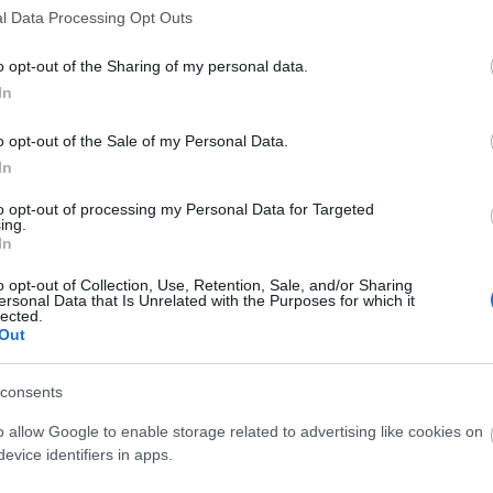
l Data Processing Opt Outs
o opt-out of the Sharing of my personal data.
In
CÍM
o opt-out of the Sale of my Personal Data.
0.2mm
(
In
mikron
(
modelle
to opt-out of processing my Personal Data for Targeted
(
105
)
3D
ing.
In
5S Mini
printing
alátáma
o opt-out of Collection, Use, Retention, Sale, and/or Sharing
ersonal Data that Is Unrelated with the Purposes for which it
anyagsz
lected.
részlet
(
Out
Ember
(
bluecas
Prusa i
consents
casting
(
4
)
Creal
o allow Google to enable storage related to advertising like cookies on
(
1
)
cube
evice identifiers in apps.
Mini
(
1
)
(
3
)
dlp
(