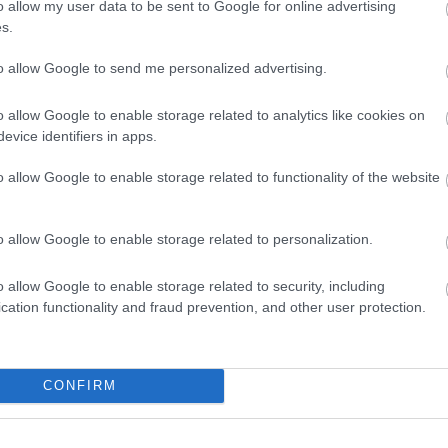
o allow my user data to be sent to Google for online advertising
Duplicat
duplicat
s.
Duplicat
duplicat
to allow Google to send me personalized advertising.
ékszeré
előzete
o allow Google to enable storage related to analytics like cookies on
(
3
)
érde
flexpla
(
evice identifiers in apps.
PLA
(
1
)
felpönd
o allow Google to enable storage related to functionality of the website
festés
(
spinner
(
1
)
fogá
o allow Google to enable storage related to personalization.
form2
(
(
7
)
funt
gyors
(
2
o allow Google to enable storage related to security, including
(
2
)
hasz
cation functionality and fraud prevention, and other user protection.
HBP
(
2
)
híd
(
3
)
h
huxley
(
jármű
(
2
kalibrál
CONFIRM
(
3
)
kiég
festék
(
lepfrog
(