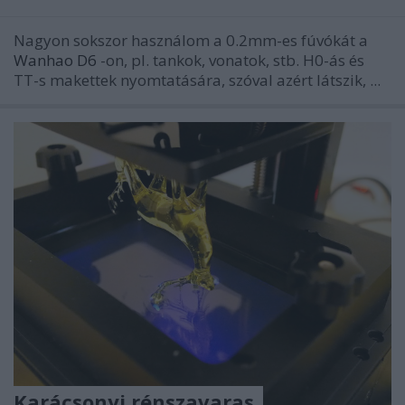
Nagyon sokszor használom a 0.2mm-es fúvókát a
Wanhao D6
-on, pl. tankok, vonatok, stb. H0-ás és
TT-s makettek nyomtatására, szóval azért látszik, ...
Karácsonyi rénszavaras