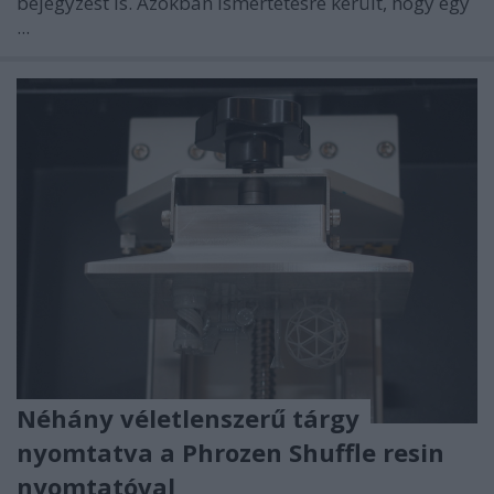
bejegyzést is. Azokban ismertetésre került, hogy egy
...
Néhány véletlenszerű tárgy
nyomtatva a Phrozen Shuffle resin
nyomtatóval