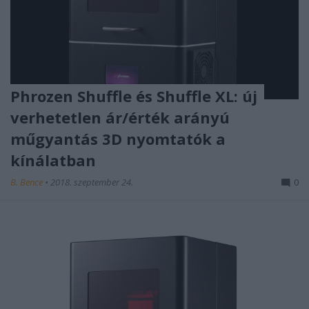
Phrozen Shuffle és Shuffle XL: új
verhetetlen ár/érték arányú
műgyantás 3D nyomtatók a
kínálatban
B. Bence
•
2018. szeptember 24.
0