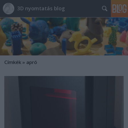
3D nyomtatás blog
Címkék
»
apró