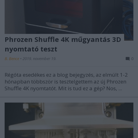
Phrozen Shuffle 4K műgyantás 3D
nyomtató teszt
B. Bence
•
2019. november 19.
0
Régóta esedékes ez a blog bejegyzés, az elmúlt 1-2
hónapban többször is tesztelgettem az új Phrozen
Shuffle 4K nyomtatót. Mit is tud ez a gép? Nos, ...