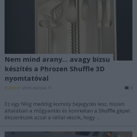
Nem mind arany... avagy bizsu
készítés a Phrozen Shuffle 3D
nyomtatóval
B. Bence
•
2019. március 11.
0
Ez egy félig meddig komoly bejegyzés lesz, hiszen
általában a műgyantás és konrkétan a
Shuffle
gépet
ékszerészek azzal a céllal veszik, hogy ...