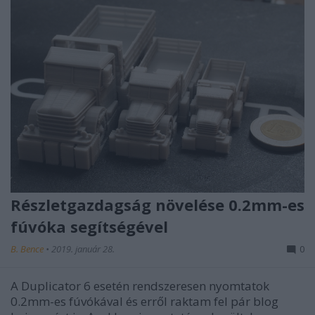
Részletgazdagság növelése 0.2mm-es
fúvóka segítségével
B. Bence
•
2019. január 28.
0
A Duplicator 6 esetén rendszeresen nyomtatok
0.2mm-es fúvókával és erről raktam fel pár blog