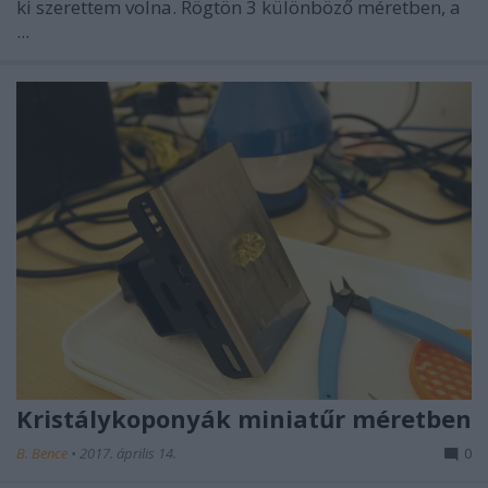
ki szerettem volna. Rögtön 3 különböző méretben, a
...
Kristálykoponyák miniatűr méretben
B. Bence
•
2017. április 14.
0