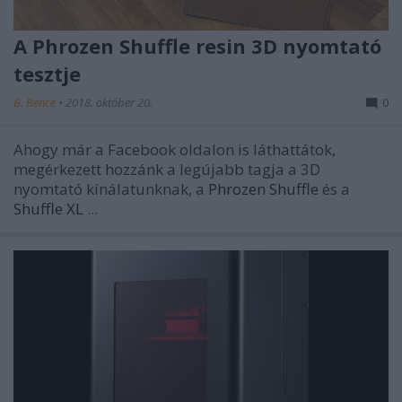
A Phrozen Shuffle resin 3D nyomtató
tesztje
B. Bence
•
2018. október 20.
0
Ahogy már a Facebook oldalon is láthattátok,
megérkezett hozzánk a legújabb tagja a 3D
nyomtató kínálatunknak, a
Phrozen Shuffle
és a
Shuffle XL
...