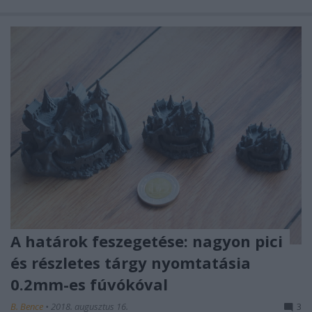
A határok feszegetése: nagyon pici
és részletes tárgy nyomtatásia
0.2mm-es fúvókóval
B. Bence
•
2018. augusztus 16.
3