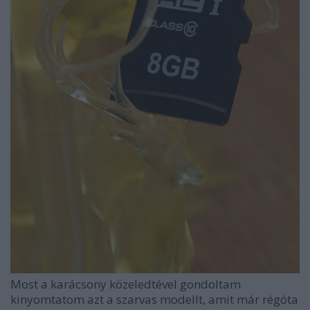
Most a karácsony közeledtével gondoltam
kinyomtatom azt a szarvas modellt, amit már régóta