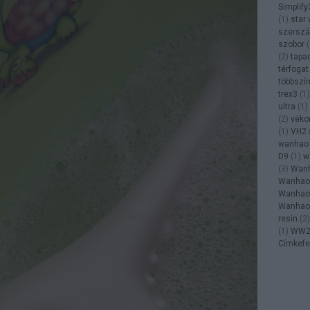
Simplify
(
1
)
star
szersz
szobor
(
(
2
)
tapa
térfogat
többszí
trex3
(
1
)
ultra
(
1
)
(
2
)
véko
(
1
)
VH2
wanhao
D9
(
1
)
w
(
3
)
Wanh
Wanhao 
Wanhao 
Wanhao 
resin
(
2
)
(
1
)
WW
Címkefe