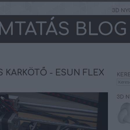
3D NY
MTATÁS BLOG
IS KARKÖTŐ - ESUN FLEX
KER
3D 