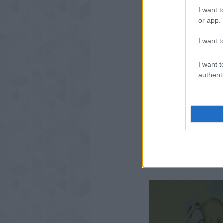
I want t
or app.
I want t
I want t
authenti
És hogy mi lett a so
gyerekjáték lett belőlü