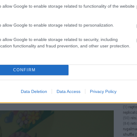
makerw
o allow Google to enable storage related to functionality of the website
(
2
)
men
meshmi
mini 4k
(
1
)
mobi
o allow Google to enable storage related to personalization.
modellez
műgyan
o allow Google to enable storage related to security, including
művész
cation functionality and fraud prevention, and other user protection.
Nespre
nyomtat
olcsó
(
8
overhan
paramét
CONFIRM
(
4
)
Phil
phrozen
pigment
pokemo
Data Deletion
Data Access
Privacy Policy
rsa ezeknek a játékoknak? Természetesen
pózolha
k. :)
kit
(
2
)
ra
(
1
)
rapto
replicat
(
50
)
rés
(
84
)
ret
rugalma
shuffle
(