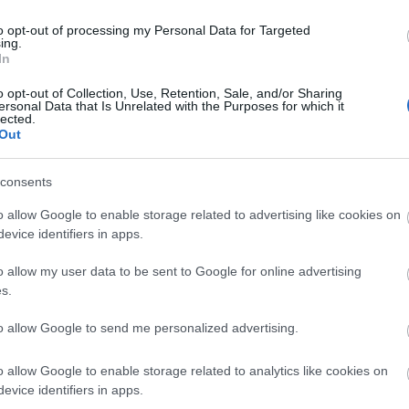
duplicat
duplicat
to opt-out of processing my Personal Data for Targeted
duplicat
ing.
duplicat
In
ékszeré
előzete
o opt-out of Collection, Use, Retention, Sale, and/or Sharing
(
3
)
érde
ersonal Data that Is Unrelated with the Purposes for which it
lected.
flexpla
(
Out
PLA
(
1
)
felpönd
festés
(
consents
spinner
(
1
)
fogá
o allow Google to enable storage related to advertising like cookies on
form2
(
evice identifiers in apps.
(
2
)
funt
gyors
(
2
(
2
)
hasz
o allow my user data to be sent to Google for online advertising
HBP
(
2
)
s.
híd
(
3
)
h
huxley
(
to allow Google to send me personalized advertising.
jármű
(
2
kalibrál
(
3
)
kiég
o allow Google to enable storage related to analytics like cookies on
festék
(
evice identifiers in apps.
lepfrog
(