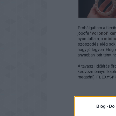
Próbálgattam a flexib
jópofa
"voronoi" ka
nyomtattam, a
módos
szöszödés elég sok m
hogy jó legyen. Elég 
anyagban, bár tény, h
A tavaszi időjárás ö
kedvezménnyel kaphat
megadni):
FLEXYSP
CÍMKÉK:
ÉRDEKES
Blog -
Do 
RÉTEGVASTAGSÁG
ESUN
ESUN FLEXP