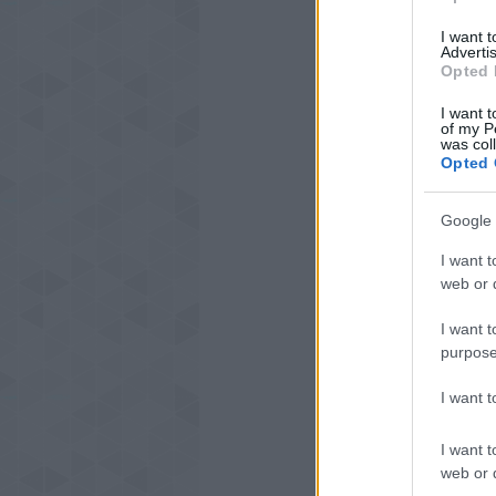
I want 
Advertis
Opted 
I want t
of my P
was col
Opted 
Google 
I want t
web or d
I want t
purpose
I want 
I want t
web or d