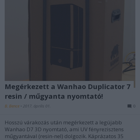
Megérkezett a Wanhao Duplicator 7
resin / műgyanta nyomtató!
B. Bence
•
2017. április 01.
0
Hosszú várakozás után megérkezett a legújabb
Wanhao D7 3D nyomtató, ami UV fényrezisztens
műgyantával (resin-nel) dolgozik. Káprázatos 35