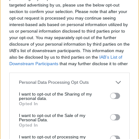
B. Bence
•
2017. július 07.
0
targeted advertising by us, please use the below opt-out
section to confirm your selection. Please note that after your
Ebben a bejegyzésben szeretném bemutatni a
opt-out request is processed you may continue seeing
műgyanta alapú 3D nyomtatás néhány alapvető
interest-based ads based on personal information utilized by
jellemzőjét és hogy mik a különbségek az FDM ...
us or personal information disclosed to third parties prior to
your opt-out. You may separately opt-out of the further
disclosure of your personal information by third parties on the
IAB’s list of downstream participants. This information may
also be disclosed by us to third parties on the
IAB’s List of
Downstream Participants
that may further disclose it to other
third parties.
Please note that this website/app uses one or more Google
Personal Data Processing Opt Outs
services and may gather and store information including but
not limited to your visit or usage behaviour. You may click to
I want to opt-out of the Sharing of my
personal data.
grant or deny consent to Google and its third-party tags to
Opted In
use your data for below specified purposes in below Google
consent section.
I want to opt-out of the Sale of my
Personal Data.
Opted In
I want to opt-out of processing my