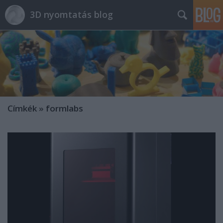
3D nyomtatás blog
Címkék
»
formlabs