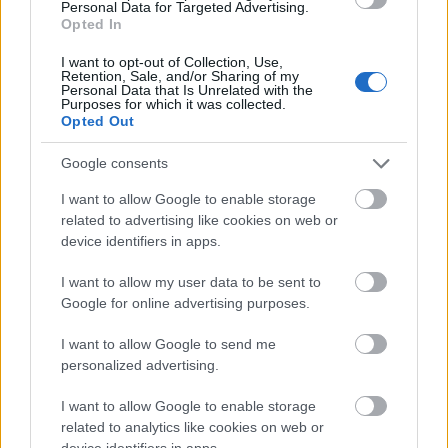
Hófehér műgyanta (Fun To Do Snow
Personal Data for Targeted Advertising.
Opted In
White) a Wanhao D7 nyomtatóval
I want to opt-out of Collection, Use,
B. Bence
•
2017. április 26.
0
Retention, Sale, and/or Sharing of my
Personal Data that Is Unrelated with the
Purposes for which it was collected.
Opted Out
Google consents
I want to allow Google to enable storage
related to advertising like cookies on web or
device identifiers in apps.
I want to allow my user data to be sent to
Google for online advertising purposes.
I want to allow Google to send me
personalized advertising.
I want to allow Google to enable storage
related to analytics like cookies on web or
device identifiers in apps.