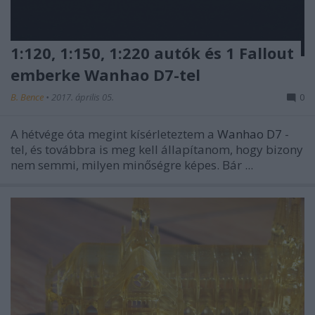
1:120, 1:150, 1:220 autók és 1 Fallout
emberke Wanhao D7-tel
B. Bence
•
2017. április 05.
0
A hétvége óta megint kísérleteztem a
Wanhao D7
-
tel, és továbbra is meg kell állapítanom, hogy bizony
nem semmi, milyen minőségre képes. Bár ...