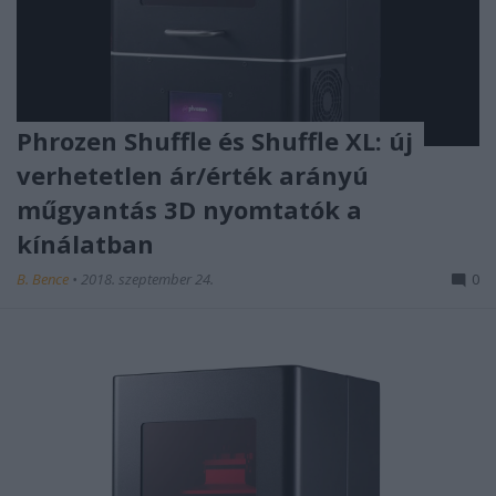
Phrozen Shuffle és Shuffle XL: új
verhetetlen ár/érték arányú
műgyantás 3D nyomtatók a
kínálatban
B. Bence
•
2018. szeptember 24.
0