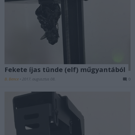
Fekete íjas tünde (elf) műgyantából
B. Bence
•
2017. augusztus 08.
0